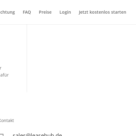
ichtung
FAQ
Preise
Login
Jetzt kostenlos starten
r
dafür
Kontakt
sales@leasehub.de